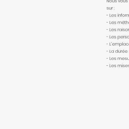
Nous vous i
sur :
- Les info
- Les méth
- Les rais
- Les pers
- L'emplac
- La durée
- Les mesu
- Les mises