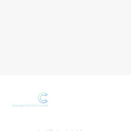
24 rue Jean Coquelin
95110 Sannois France