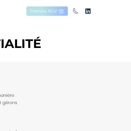
s
Prendre RDV
IALITÉ
manière
et gérons