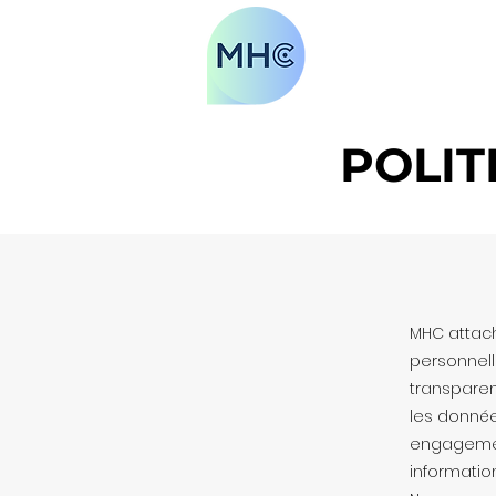
Notre 
POLIT
MHC attac
personnell
transparen
les donnée
engagement
information