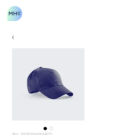
SKU : 632835642834572